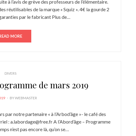
te à l’avis de grève des professeurs de l’élémentaire.
s réutilisables de la marque « Squiz ». 4€ la gourde 2
garanties par le fabricant Plus de…
READ MORE
DIVERS
Programme de mars 2019
019
BY
WEBMASTER
s par notre partenaire « à l’Arbod’âge »- le café des
rriel : a.labordage@free.fr A l’Abord’âge – Programme
ps n’est pas encore là, qu’on se…