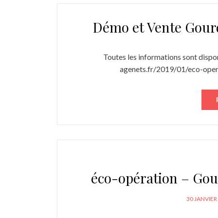
Démo et Vente Gourd
Toutes les informations sont disponi
agenets.fr/2019/01/eco-ope
éco-opération – Gou
POSTED
30 JANVIER
ON