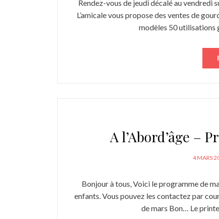
Rendez-vous de jeudi décalé au vendredi sui
L’amicale vous propose des ventes de gourde
modèles 50 utilisations 
A l’Abord’âge – 
POSTED
4 MARS 2
ON
Bonjour à tous, Voici le programme de mar
enfants. Vous pouvez les contactez par cou
de mars Bon… Le printem