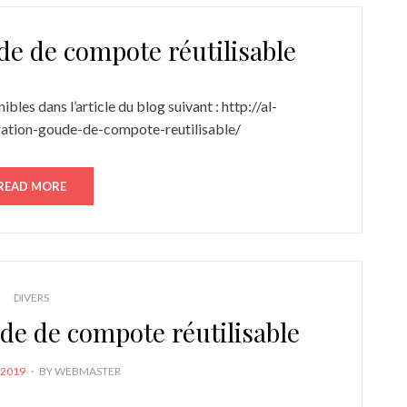
e de compote réutilisable
bles dans l’article du blog suivant : http://al-
ration-goude-de-compote-reutilisable/
READ MORE
DIVERS
de de compote réutilisable
 2019
BY
WEBMASTER