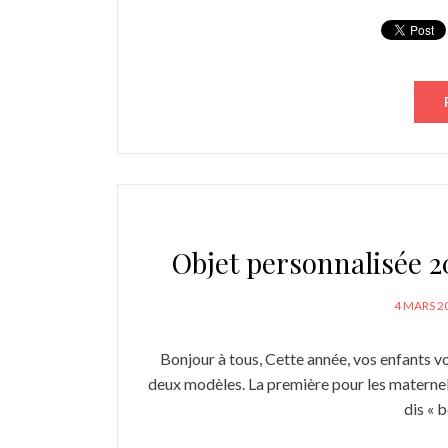
Objet personnalisée 20
POSTED
4 MARS 2
ON
Bonjour à tous, Cette année, vos enfants vo
deux modèles. La première pour les maternell
dis « b