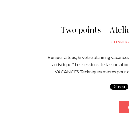
Two points – Ateli
POSTED
8 FÉVRIER 
ON
Bonjour à tous, Si votre planning vacances
artistique ? Les sessions de l’associat
VACANCES Techniques mixtes pour déco