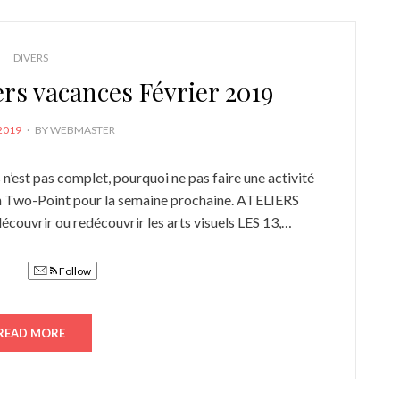
DIVERS
ers vacances Février 2019
2019
BY
WEBMASTER
 n’est pas complet, pourquoi ne pas faire une activité
ion Two-Point pour la semaine prochaine. ATELIERS
uvrir ou redécouvrir les arts visuels LES 13,…
Follow
READ MORE