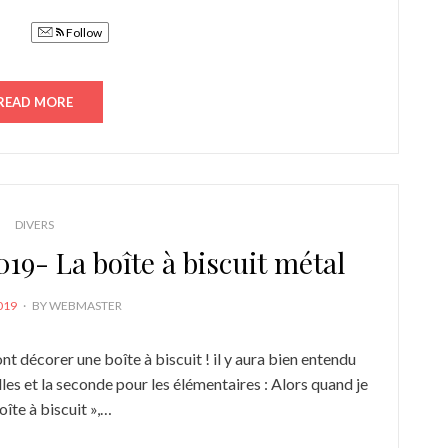
Follow
READ MORE
DIVERS
19- La boîte à biscuit métal
019
BY
WEBMASTER
nt décorer une boîte à biscuit ! il y aura bien entendu
es et la seconde pour les élémentaires : Alors quand je
oîte à biscuit »,…