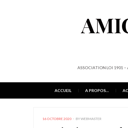
AMI
ASSOCIATION LOI 1901 –
ACCUEIL
A PROPOS…
AC
POSTED
16 OCTOBRE 2020
BY
WEBMASTER
ON