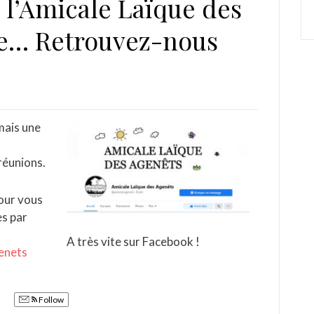
e l’Amicale Laïque des
e… Retrouvez-nous
mais une
réunions.
pour vous
es par
A très vite sur Facebook !
enets
Follow